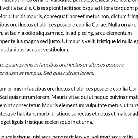
velit a iaculis. Class aptent taciti sociosqu ad litora torquent 
orbi turpis mauris, consequat laoreet metus non, dictum fring
bus orci luctus et ultrices posuere cubilia Curae; Nulla ornare
am, at lacinia odio aliquam nec. In adipiscing, arcu elementum
mper tellus magna sed justo. Ut mauris velit, tristique id nulla e
us dapibus lacus et vestibulum.
 ipsum primis in faucibus orci luctus et ultrices posuere
tor quam at tempus. Sed quis rutrum lorem.
m primis in faucibus orci luctus et ultrices posuere cubilia Cur
ed quis rutrum lorem. Mauris vitae dui ut neque pulvinar matt
lorem at consectetur. Mauris elementum vulputate metus, ut cur
entesque habitant morbi tristique senectus et netus et malesua
eget ligula tristique scelerisque in et urna.
 scelerisque, nisi arcu hendrerit leo, vel volutpat arcu mi in