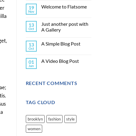
Welcome to Flatsome
per
19
Nov
illa
Just another post with
13
Oct
A Gallery
get,
A Simple Blog Post
13
Oct
A Video Blog Post
01
Jan
RECENT COMMENTS
ae;
is.
TAG CLOUD
sus
da
brooklyn
fashion
style
women