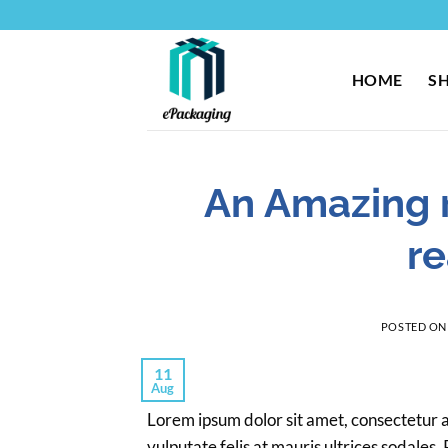
Skip
to
content
HOME
S
An Amazing 
r
POSTED O
11
Aug
Lorem ipsum dolor sit amet, consectetur ad
vulputate felis at mauris ultrices sodales. 