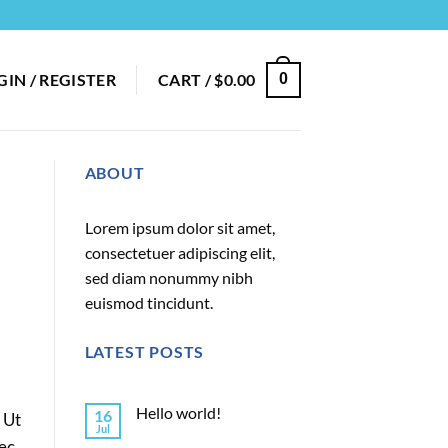
GIN / REGISTER
CART /
$
0.00
0
ABOUT
Lorem ipsum dolor sit amet,
consectetuer adipiscing elit,
sed diam nonummy nibh
euismod tincidunt.
LATEST POSTS
Hello world!
16
 Ut
Jul
nec