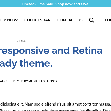
Limited-Time Sale! Shop now and save.
HOP NOW
COOKIES JAR
CONTACT US
LO
STYLE
responsive and Retina
eady theme.
N
AUGUST 11, 2013
BY
MEDIAPLUS SUPPORT
ipiscing elit. Nam sed eleifend risus, sit amet porttitor massa.
Phasellus in leo ornare, vulputate purus eget, iaculis tellus. Do