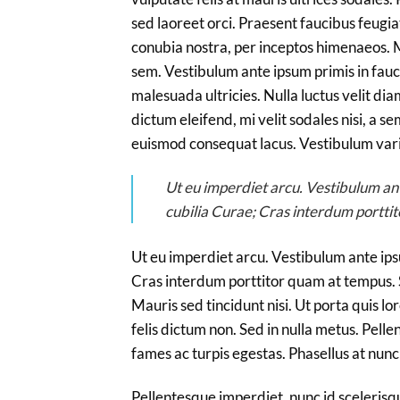
sed laoreet orci. Praesent faucibus feugiat 
conubia nostra, per inceptos himenaeos. M
sem. Vestibulum ante ipsum primis in fauci
malesuada ultricies. Nulla luctus velit di
dictum eleifend, mi velit sodales nisi, a se
euismod consequat lacus. Vestibulum vari
Ut eu imperdiet arcu. Vestibulum ante
cubilia Curae; Cras interdum portti
Ut eu imperdiet arcu. Vestibulum ante ipsu
Cras interdum porttitor quam at tempus. S
Mauris sed tincidunt nisi. Ut porta quis 
felis dictum non. Sed in nulla metus. Pell
fames ac turpis egestas. Phasellus at nunc 
Pellentesque imperdiet, nunc id scelerisque