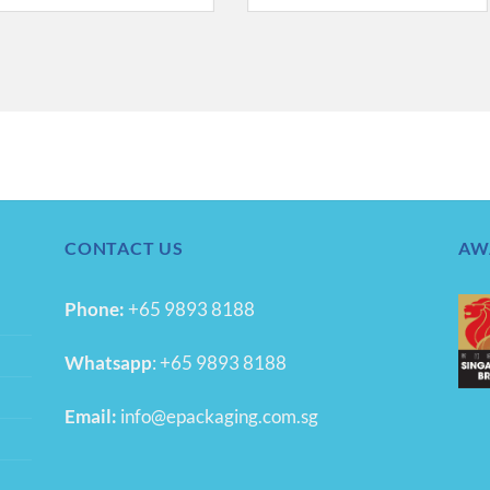
CONTACT US
AW
Phone:
+65 9893 8188
Whatsapp
:
+65 9893 8188
Email:
info@epackaging.com.sg